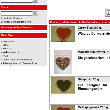
Suche
Erweiterte Suche »
Browser-Schnellsuche
[
info
]
Kunden, welche diesen Artikel bestellten, haben a
Gesamtpreisliste Download
Curry Thai 100 g.
Würzige Curryvariati
Mehr über...
Impressum
Index
Kontakt
Marrakesch-Pfeffer 75
Widerrufsrecht
AGB
Die geschmackvolle M
Liefer- und Versandkosten
Privatsphäre und Datenschutz
Dillspitzen 20 g
Gut geeignet für 
Einmachgewürz.
Geflügelgewürz 200 g