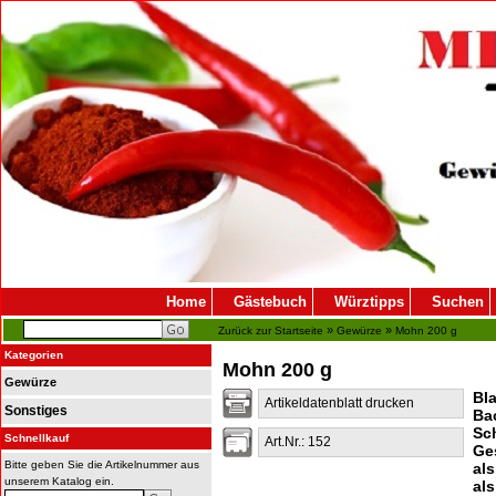
Home
Gästebuch
Würztipps
Suchen
»
»
Zurück zur Startseite
Gewürze
Mohn 200 g
Kategorien
Mohn 200 g
Gewürze
Bla
Artikeldatenblatt drucken
Sonstiges
Ba
Sc
Schnellkauf
Art.Nr.: 152
Ge
Bitte geben Sie die Artikelnummer aus
al
unserem Katalog ein.
al