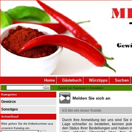
Home
Gästebuch
Würztipps
Suchen
»
Zurück zur Startseite
Anmelden
Kategorien
Melden Sie sich an
Gewürze
Sonstiges
Ich bin ein neuer Kunde
Schnellkauf
Durch Ihre Anmeldung bei uns sind Sie i
Bitte geben Sie die Artikelnummer aus
Lage schneller zu bestellen, kennen jede
den Status Ihrer Bestellungen und haben 
unserem Katalog ein.