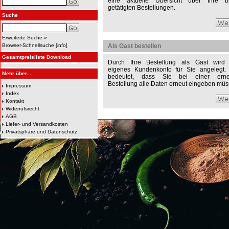
eine aktuelle Übersicht über Ihre bi
getätigten Bestellungen.
Suche
Erweiterte Suche »
Browser-Schnellsuche
[
info
]
Als Gast bestellen
Gesamtpreisliste Download
Durch Ihre Bestellung als Gast wird 
eigenes Kundenkonto für Sie angelegt.
Mehr über...
bedeutet, dass Sie bei einer erne
Bestellung alle Daten erneut eingeben müs
Impressum
Index
Kontakt
Widerrufsrecht
AGB
Liefer- und Versandkosten
Privatsphäre und Datenschutz
Messner Gew