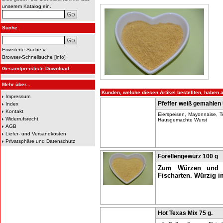
unserem Katalog ein.
Suche
Erweiterte Suche »
Browser-Schnellsuche
[
info
]
Gesamtpreisliste Download
Mehr über...
Kunden, welche diesen Artikel bestellten, haben a
Impressum
Pfeffer weiß gemahlen
Index
Kontakt
Eierspeisen, Mayonnaise, T
Widerrufsrecht
Hausgemachte Wurst
AGB
Liefer- und Versandkosten
Privatsphäre und Datenschutz
Forellengewürz 100 g
Zum Würzen und M
Fischarten. Würzig 
Hot Texas Mix 75 g.