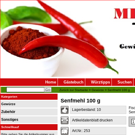
Home
Gästebuch
Würztipps
Suchen
»
»
Zurück zur Startseite
Gewürze
Senfmehl 100 g
Kategorien
Senfmehl 100 g
Gewürze
Fis
Lagerbestand: 10
Zubehör
Sen
Sonstiges
Artikeldatenblatt drucken
Schnellkauf
Art.Nr.: 253
Bitte geben Sie die Artikelnummer aus